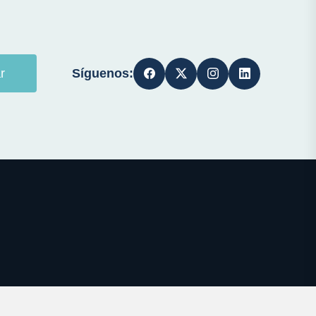
Síguenos:
r