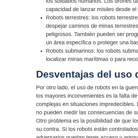
los soldados humanos. Los drones t
capacidad de lanzar misiles desde el 
Robots terrestres: los robots terrest
despejar caminos de minas terrestres 
peligrosos. También pueden ser progr
un área específica o proteger una bas
Robots submarinos: los robots submar
localizar minas marítimas o para rec
Desventajas del uso d
Por otro lado, el uso de robots en la gu
los mayores inconvenientes es la falta de
complejas en situaciones impredecibles. 
no pueden medir las consecuencias de sus
Otro problema es la posibilidad de que l
su contra. Si los robots están controlados
adversarios puedan tener acceso y aprov