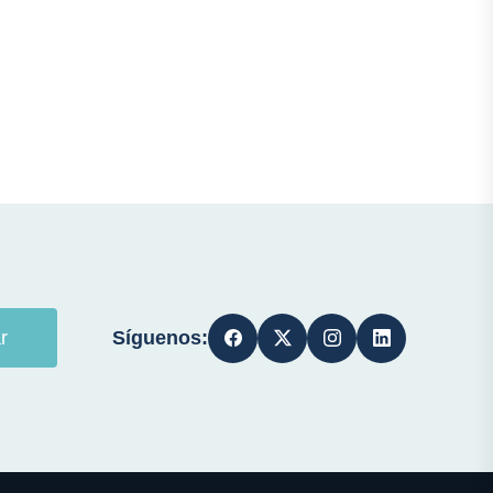
Síguenos:
r