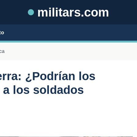
militars.com
to
ca
rra: ¿Podrían los
 a los soldados